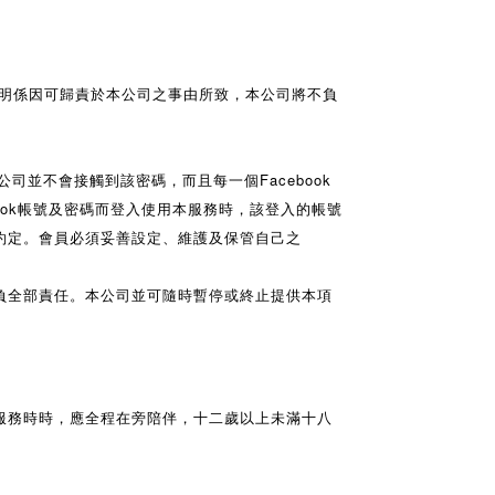
證明係因可歸責於本公司之事由所致，本公司將不負
本公司並不會接觸到該密碼，而且每一個Facebook
ook帳號及密碼而登入使用本服務時，該登入的帳號
約定。會員必須妥善設定、維護及保管自己之
負全部責任。本公司並可隨時暫停或終止提供本項
服務時時，應全程在旁陪伴，十二歲以上未滿十八