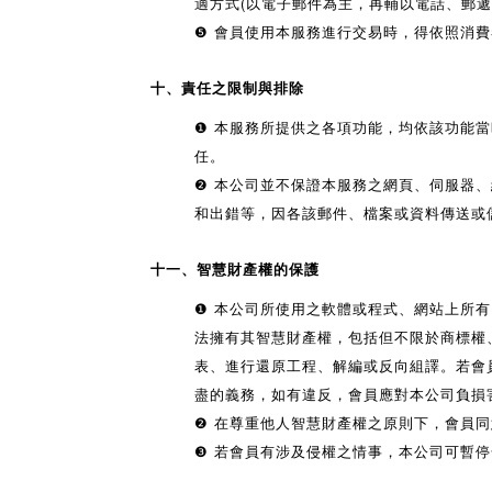
適方式(以電子郵件為主，再輔以電話、郵遞
❺
會員使用本服務進行交易時，得依照消費
十、責任之限制與排除
❶
本服務所提供之各項功能，均依該功能當
任。
❷
本公司並不保證本服務之網頁、伺服器、
和出錯等，因各該郵件、檔案或資料傳送或
十一、智慧財產權的保護
❶ 本公司所使用之軟體或程式、網站上所
法擁有其智慧財產權，包括但不限於商標權
表、進行還原工程、解編或反向組譯。若會
盡的義務，如有違反，會員應對本公司負損
❷ 在尊重他人智慧財產權之原則下，會員
❸ 若會員有涉及侵權之情事，本公司可暫