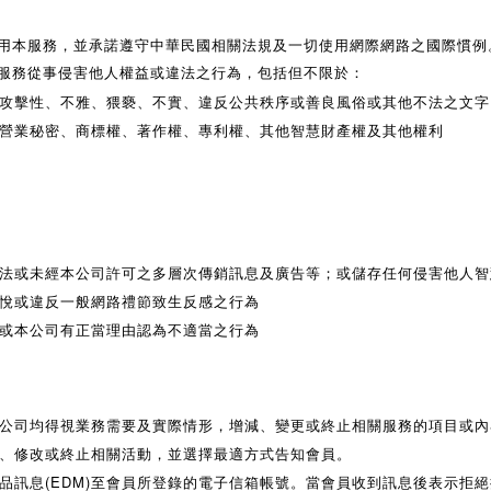
用本服務，並承諾遵守中華民國相關法規及一切使用網際網路之國際慣例
服務從事侵害他人權益或違法之行為，包括但不限於：
、攻擊性、不雅、猥褻、不實、違反公共秩序或善良風俗或其他不法之文
、營業秘密、商標權、著作權、專利權、其他智慧財產權及其他權利
違法或未經本公司許可之多層次傳銷訊息及廣告等；或儲存任何侵害他人
不悅或違反一般網路禮節致生反感之行為
為或本公司有正當理由認為不適當之行為
公司均得視業務需要及實際情形，增減、變更或終止相關服務的項目或內
、修改或終止相關活動，並選擇最適方式告知會員。
品訊息(EDM)至會員所登錄的電子信箱帳號。當會員收到訊息後表示拒