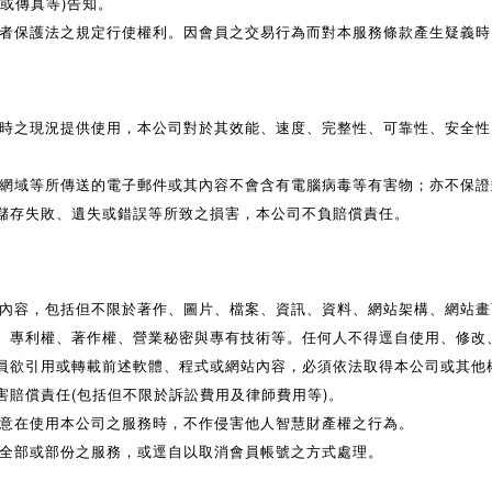
或傳真等)告知。
者保護法之規定行使權利。因會員之交易行為而對本服務條款產生疑義時
時之現況提供使用，本公司對於其效能、速度、完整性、可靠性、安全性
網域等所傳送的電子郵件或其內容不會含有電腦病毒等有害物；亦不保證
儲存失敗、遺失或錯誤等所致之損害，本公司不負賠償責任。
有內容，包括但不限於著作、圖片、檔案、資訊、資料、網站架構、網站
、專利權、著作權、營業秘密與專有技術等。任何人不得逕自使用、修改
員欲引用或轉載前述軟體、程式或網站內容，必須依法取得本公司或其他
害賠償責任(包括但不限於訴訟費用及律師費用等)。
同意在使用本公司之服務時，不作侵害他人智慧財產權之行為。
停全部或部份之服務，或逕自以取消會員帳號之方式處理。