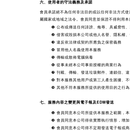
六、使用者的守法義務及承諾
會員承諾絕不為任何非法目的或以任何非法方式使
屬國家或地域之法令。會員同意並保證不得利用本
❶ 公布或傳送任何誹謗、侮辱、具威脅性
❷ 侵害或毀損本公司或他人名譽、隱私權
❸ 違反依法律或契約所應負之保密義務
❹ 冒用他人名義使用本服務
❺ 傳輸或散佈電腦病毒
❻ 從事未經本公司事前授權的商業行為
❼ 刊載、傳輸、發送垃圾郵件、連鎖信、
❽ 對本服務其他用戶或第三人產生困擾、
❾ 其他不符本服務所提供的使用目的之行
七、服務內容之變更與電子報及EDM發送
❶
會員同意本公司所提供本服務之範圍，本
❷
會員同意本公司得依實際執行情形，增加
❸
會員同意本公司得不定期發送電子報或商