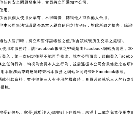
其他任何安全問題發生時，會員將立即通知本公司。
使用。
僅供會員個人使用及享有，不得轉借、轉讓他人或與他人合用。
其他本公司無法辯識是否為本人親自使用之情況時，對此所致之損害，除
遭他人冒用時，將立即暫停該帳號之使用(含該帳號所生交易之處理)。
登入使用本服務時，該Facebook帳號之密碼是由Facebook網站所處理，
登入，第一次綁定後即不能再予修改。就本公司而言，經由登入Faceb
務之任何行為，均視為會員本人之行為，並需遵循本公司會員條款之各項
限使用本服務結束時應適時登出本服務之網站並同時登出Facebook帳號。
碼或付款資料，並使得第三人有使用的機會時，會員必須就第三人的行為
之措施。
權受到侵犯，家長(或監護人)應盡到下列義務：未滿十二歲之兒童使用本