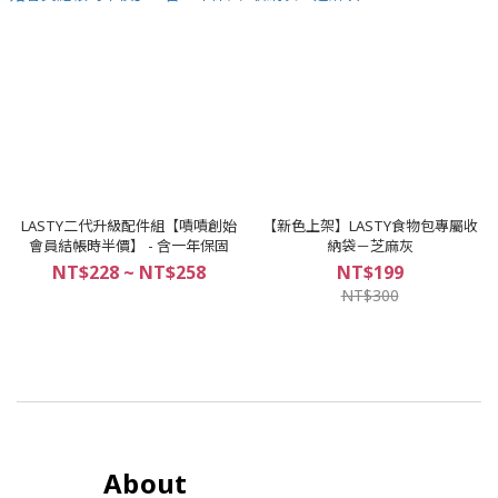
LASTY二代升級配件組【嘖嘖創始
【新色上架】LASTY食物包專屬收
會員結帳時半價】 - 含一年保固
納袋－芝麻灰
NT$228 ~ NT$258
NT$199
NT$300
About