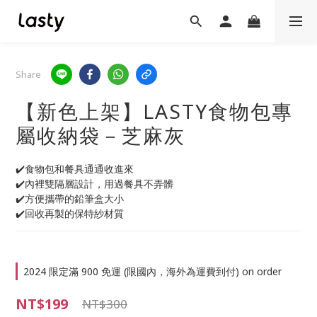
Share
【新色上架】LASTY食物包專
屬收納袋－芝麻灰
✔️食物包和餐具通通收進來 
✔️內裡雙隔層設計，用過餐具不弄髒
✔️方便攜帶的鉛筆盒大小
✔️回收再製的保特紗材質
2024 限定滿 900 免運 (限國內，海外為運費到付) on order
NT$199
NT$300