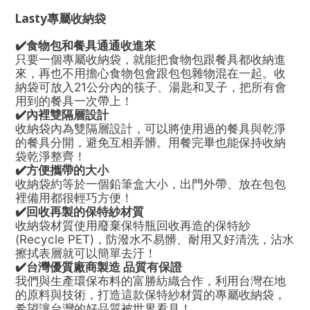
Lasty專屬收納袋
✔️食物包和餐具通通收進來
只要一個專屬收納袋，就能把食物包跟餐具都收納進
來，再也不用擔心食物包會跟包包雜物混在一起。收
納袋可放入21公分內的筷子、湯匙和叉子，把所有會
用到的餐具一次帶上！
✔️內裡雙隔層設計
收納袋內為雙隔層設計，可以將使用過的餐具與乾淨
的餐具分開，避免互相弄髒。用餐完畢也能保持收納
袋乾淨整齊！
✔️方便攜帶的大小
收納袋約等於一個鉛筆盒大小，出門外帶、放在包包
裡備用都很輕巧方便！
✔️回收再製的保特紗材質
收納袋材質使用廢棄保特瓶回收再造的保特紗
(Recycle PET)，防潑水不易髒、耐用又好清洗，沾水
擦拭表層就可以簡單去汙！
✔️台灣優質廠商製造 品質有保證
我們與生產環保布料的富勝紡織合作，利用台灣在地
的原料與技術，打造這款保特紗材質的專屬收納袋，
希望讓台灣的好品質被世界看見！