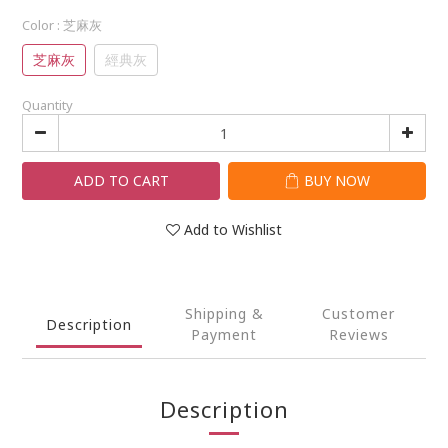
Color
: 芝麻灰
芝麻灰
經典灰
Quantity
ADD TO CART
BUY NOW
Add to Wishlist
Shipping &
Customer
Description
Payment
Reviews
Description