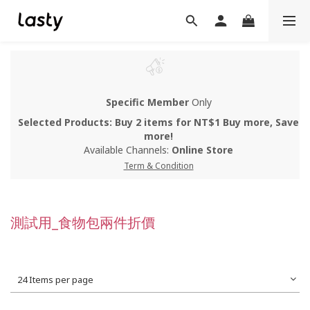
Specific Member
Only
Selected Products: Buy 2 items for NT$1 Buy more, Save
more!
Available Channels:
Online Store
Term & Condition
測試用_食物包兩件折價
24 Items per page